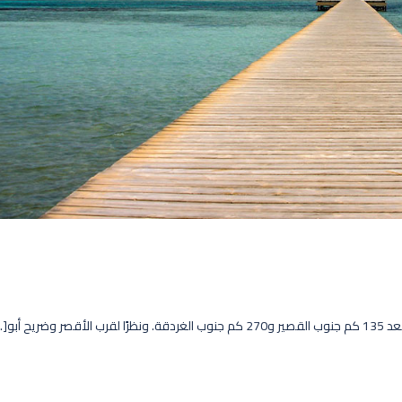
بو[...]