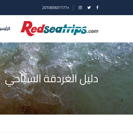
+201063631177
الرئيسي
دليل الغردقة السياحي