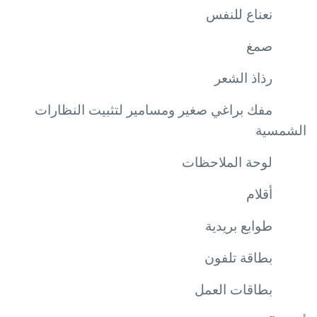
نعناع للنفس
صمغ
رذاذ الشعر
مفك براغي صغير ومسامير لتثبيت النظارات
الشمسية
لوحة الملاحظات
أقلام
طوابع بريدية
بطاقة تلفون
بطاقات العمل