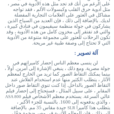
على الرغم من أنك قد تجد مثل هذه الأدوية في مصر ،
مثل أدوية حرق القلب وكبسولات الألم ، فقد تواجه
مشاكل في العثور على العلامات التجارية المفضلة
لديك. بالإضافة إلى ذلك ، فإن العديد من السياح الذين
يشاركون في جولة منظمة سيقيمون في فنادق كبيرة ،
والتي قد تفتقر إلى مخزون كامل من هذه الأدوية ، وقد
تكون الرحلات للعثور على مجموعة متنوعة من الأدوية
التي لا تحتاج إلى وصفة طبية غير مريحة.
آلة تصوير :
لن ينسى معظم الناس إحضار كاميراتهم في
جولة مصرية. ومع ذلك ، ينبغي الإشارة إلى أمرين. أولاً ،
بينما يمكنك التقاط الصور كما تريد من الخارج لمعظم
الآثار ، يتطلب الكثير منها عدم استخدام الفلاش عند
التقاط الصور بالداخل. إذا كنت تنوي التقاط صور داخل
المقابر ، على سبيل المثال ، فستحتاج إلى إحضار فيلم
عالي السرعة. يستخدم معظم الأشخاص فيلم
ASA 800
، والذي يدفعونه إلى 1600. بالنسبة للجزء الأكبر ،
يتطلب هذا كاميرا
جيدة مقاس 35 مم. بالإضافة
SLR
إلى ذلك ، فإن المعالم الأثرية في مصر ضخمة حقًا ،